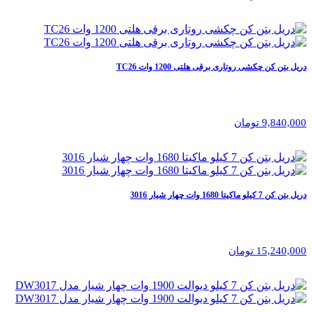
دریل بتن‌ کن چکشی روتاری برقی هلتی 1200 وات TC26
9,840,000 تومان
دریل بتن کن 7 کیلو ماکیتا 1680 وات چهار شیار 3016
15,240,000 تومان