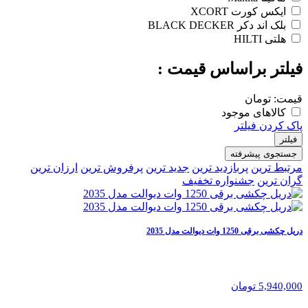
ایکس کورت XCORT
بلک اند دکر BLACK DECKER
هلتی HILTI
فیلتر براساس قیمت :
قیمت:
تومان
کالاهای موجود
پاک کردن فیلتر
فیلتر
جستجوی پیشرفته
مرتبط ترین
پربازدید ترین
جدید ترین
پرفروش ترین
ارزان ترین
گران ترین
جشنواره تخفیف
دریل چکشی برقی 1250 وات دیوالت مدل 2035
5,940,000 تومان