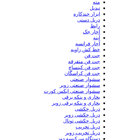
مته
تبدیل
ابزار چندکاره
دریل دستی
رابط
آچار جک
آینه
آچار فرانسه
خط کش زاویه
جت فن
جت فن متفرقه
جت فن کینساچ
جت فن کراسگان
سشوار صنعتی
سشوار صنعتی زوبر
سشوار صنعتی ایکس کورت
بخاری و پنکه برقی
بخاری و پنکه برقی زوبر
دریل چکشی
دریل چکشی زوبر
دریل چکشی توتال
دریل تخریب
دریل تخریب زوبر
دستگاه سرکیسه دوز