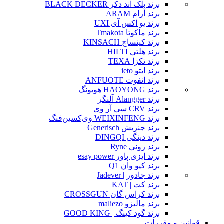
برند بلک اند دکر BLACK DECKER
برند آرام ARAM
برند یو اکس آی UXI
برند ماکوتا Tmakota
برند کینساچ KINSACH
برند هلتی HILTI
برند تکزا TEXA
برند ایتو ieto
برند انفوت ANFUOTE
برند HAOYONG هویونگ
برند Alangger آلنگر
برند CRV سی آر وی
برند WEIXINFENG وی‌کسین‌فنگ
برند جنریش Generisch
برند دینگی DINGQI
برند رونی Ryne
برند ایزی پاور esay power
برند کیو وان Q1
برند جادور | Jadever
برند کت | KAT
برند کراس گان CROSSGUN
برند مالیزو maliezo
برند گود کینگ | GOOD KING
قوانین و مقررات