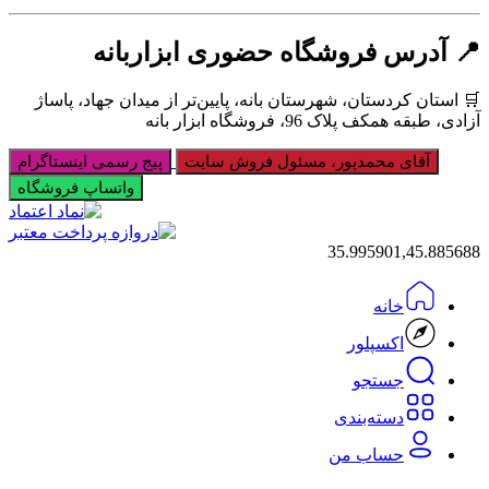
📍 آدرس فروشگاه حضوری ابزاربانه
🛒 استان کردستان، شهرستان بانه، پایین‌تر از میدان جهاد، پاساژ
آزادی، طبقه همکف پلاک 96، فروشگاه ابزار بانه
آقای محمدپور، مسئول فروش سایت
پیج رسمی اینستاگرام
واتساپ فروشگاه
35.995901,45.885688
خانه
اکسپلور
جستجو
دسته‌بندی‌
حساب من