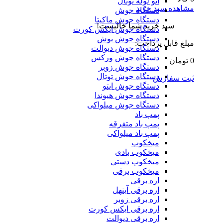
اتو لوله توتال
مشاهده سبد خرید
دستگاه جوش
دستگاه جوش ماکیتا
سبد خرید شما خالیست!
دستگاه جوش ایکس کورت
دستگاه جوش بوش
مبلغ قابل پرداخت:
دستگاه جوش دیوالت
دستگاه جوش ورکس
0 تومان
دستگاه جوش زوبر
دستگاه جوش توتال
ثبت سفارش
دستگاه جوش ایتو
دستگاه جوش هیوندا
دستگاه جوش میلواکی
پمپ باد
پمپ باد متفرقه
پمپ باد میلواکی
میخکوب
میخکوب بادی
میخکوب دستی
میخکوب برقی
اره برقی
اره برقی آینهل
اره برقی زوبر
اره برقی ایکس کورت
اره برقی دیوالت