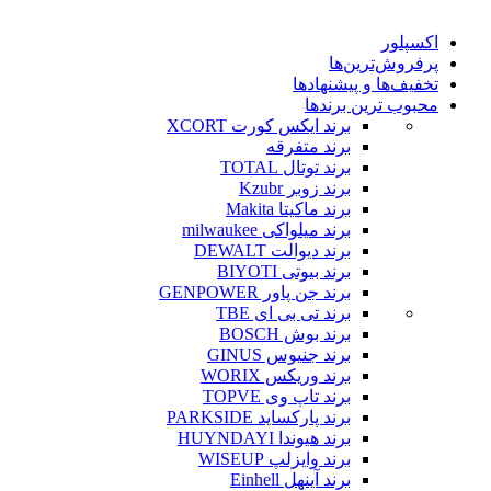
اکسپلور
پرفروش‌ترین‌ها
تخفیف‌ها و پیشنهادها
محبوب ترین برندها
برند ایکس کورت XCORT
برند متفرقه
برند توتال TOTAL
برند زوبر Kzubr
برند ماکیتا Makita
برند میلواکی milwaukee
برند دیوالت DEWALT
برند بیوتی BIYOTI
برند جن پاور GENPOWER
برند تی بی ای TBE
برند بوش BOSCH
برند جنیوس GINUS
برند وریکس WORIX
برند تاپ وی TOPVE
برند پارکساید PARKSIDE
برند هیوندا HUYNDAYI
برند وایزلپ WISEUP
برند آینهل Einhell