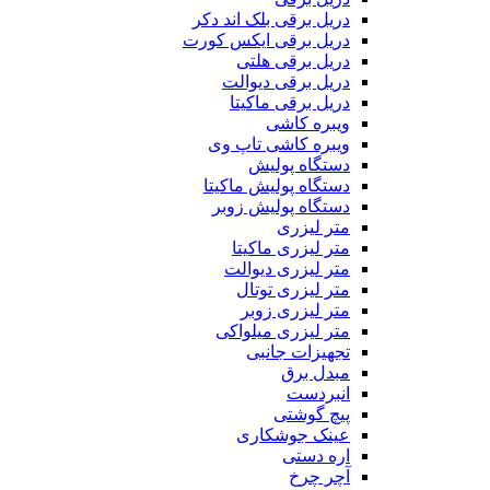
دریل برقی بلک اند دکر
دریل برقی ایکس کورت
دریل برقی هلتی
دریل برقی دیوالت
دریل برقی ماکیتا
ویبره کاشی
ویبره کاشی تاپ وی
دستگاه پولیش
دستگاه پولیش ماکیتا
دستگاه پولیش زوبر
متر لیزری
متر لیزری ماکیتا
متر لیزری دیوالت
متر لیزری توتال
متر لیزری زوبر
متر لیزری میلواکی
تجهیزات جانبی
مبدل برق
انبردست
پیچ گوشتی
عینک جوشکاری
اره دستی
آچر چرخ