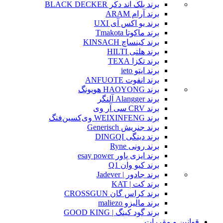
برند بلک اند دکر BLACK DECKER
برند آرام ARAM
برند یو اکس آی UXI
برند ماکوتا Tmakota
برند کینساچ KINSACH
برند هلتی HILTI
برند تکزا TEXA
برند ایتو ieto
برند انفوت ANFUOTE
برند HAOYONG هویونگ
برند Alangger آلنگر
برند CRV سی آر وی
برند WEIXINFENG وی‌کسین‌فنگ
برند جنریش Generisch
برند دینگی DINGQI
برند رونی Ryne
برند ایزی پاور esay power
برند کیو وان Q1
برند جادور | Jadever
برند کت | KAT
برند کراس گان CROSSGUN
برند مالیزو maliezo
برند گود کینگ | GOOD KING
قوانین و مقررات