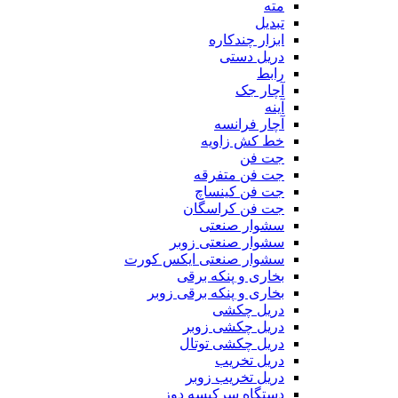
مته
تبدیل
ابزار چندکاره
دریل دستی
رابط
آچار جک
آینه
آچار فرانسه
خط کش زاویه
جت فن
جت فن متفرقه
جت فن کینساچ
جت فن کراسگان
سشوار صنعتی
سشوار صنعتی زوبر
سشوار صنعتی ایکس کورت
بخاری و پنکه برقی
بخاری و پنکه برقی زوبر
دریل چکشی
دریل چکشی زوبر
دریل چکشی توتال
دریل تخریب
دریل تخریب زوبر
دستگاه سرکیسه دوز