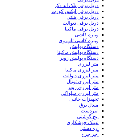
دریل برقی بلک اند دکر
دریل برقی ایکس کورت
دریل برقی هلتی
دریل برقی دیوالت
دریل برقی ماکیتا
ویبره کاشی
ویبره کاشی تاپ وی
دستگاه پولیش
دستگاه پولیش ماکیتا
دستگاه پولیش زوبر
متر لیزری
متر لیزری ماکیتا
متر لیزری دیوالت
متر لیزری توتال
متر لیزری زوبر
متر لیزری میلواکی
تجهیزات جانبی
مبدل برق
انبردست
پیچ گوشتی
عینک جوشکاری
اره دستی
آچر چرخ