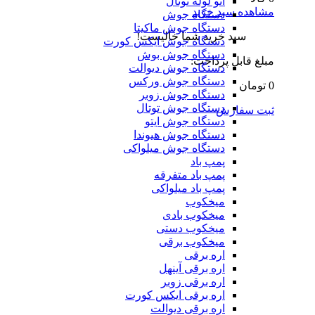
اتو لوله توتال
مشاهده سبد خرید
دستگاه جوش
دستگاه جوش ماکیتا
سبد خرید شما خالیست!
دستگاه جوش ایکس کورت
دستگاه جوش بوش
مبلغ قابل پرداخت:
دستگاه جوش دیوالت
دستگاه جوش ورکس
0 تومان
دستگاه جوش زوبر
دستگاه جوش توتال
ثبت سفارش
دستگاه جوش ایتو
دستگاه جوش هیوندا
دستگاه جوش میلواکی
پمپ باد
پمپ باد متفرقه
پمپ باد میلواکی
میخکوب
میخکوب بادی
میخکوب دستی
میخکوب برقی
اره برقی
اره برقی آینهل
اره برقی زوبر
اره برقی ایکس کورت
اره برقی دیوالت