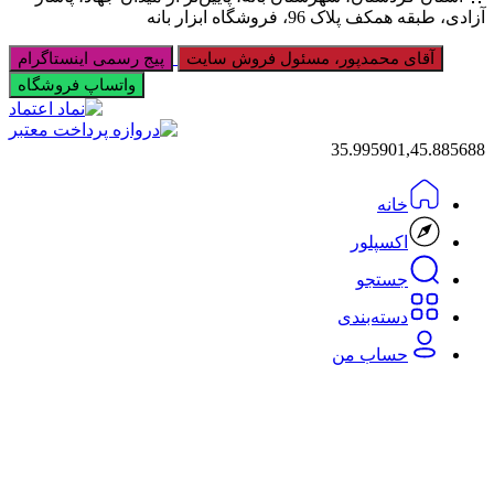
آزادی، طبقه همکف پلاک 96، فروشگاه ابزار بانه
آقای محمدپور، مسئول فروش سایت
پیج رسمی اینستاگرام
واتساپ فروشگاه
35.995901,45.885688
خانه
اکسپلور
جستجو
دسته‌بندی‌
حساب من