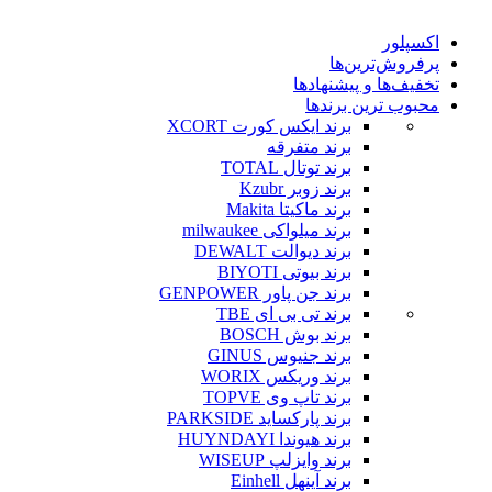
اکسپلور
پرفروش‌ترین‌ها
تخفیف‌ها و پیشنهادها
محبوب ترین برندها
برند ایکس کورت XCORT
برند متفرقه
برند توتال TOTAL
برند زوبر Kzubr
برند ماکیتا Makita
برند میلواکی milwaukee
برند دیوالت DEWALT
برند بیوتی BIYOTI
برند جن پاور GENPOWER
برند تی بی ای TBE
برند بوش BOSCH
برند جنیوس GINUS
برند وریکس WORIX
برند تاپ وی TOPVE
برند پارکساید PARKSIDE
برند هیوندا HUYNDAYI
برند وایزلپ WISEUP
برند آینهل Einhell