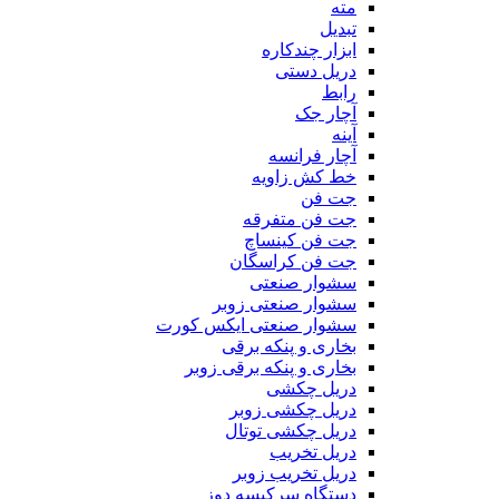
مته
تبدیل
ابزار چندکاره
دریل دستی
رابط
آچار جک
آینه
آچار فرانسه
خط کش زاویه
جت فن
جت فن متفرقه
جت فن کینساچ
جت فن کراسگان
سشوار صنعتی
سشوار صنعتی زوبر
سشوار صنعتی ایکس کورت
بخاری و پنکه برقی
بخاری و پنکه برقی زوبر
دریل چکشی
دریل چکشی زوبر
دریل چکشی توتال
دریل تخریب
دریل تخریب زوبر
دستگاه سرکیسه دوز