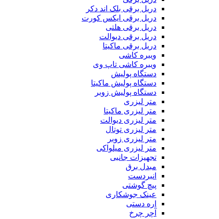
دریل برقی بلک اند دکر
دریل برقی ایکس کورت
دریل برقی هلتی
دریل برقی دیوالت
دریل برقی ماکیتا
ویبره کاشی
ویبره کاشی تاپ وی
دستگاه پولیش
دستگاه پولیش ماکیتا
دستگاه پولیش زوبر
متر لیزری
متر لیزری ماکیتا
متر لیزری دیوالت
متر لیزری توتال
متر لیزری زوبر
متر لیزری میلواکی
تجهیزات جانبی
مبدل برق
انبردست
پیچ گوشتی
عینک جوشکاری
اره دستی
آچر چرخ