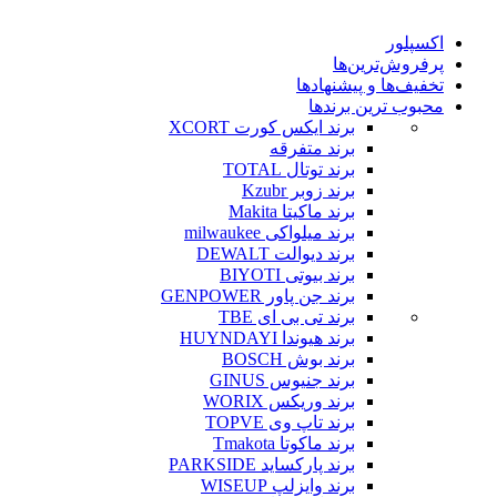
اکسپلور
پرفروش‌ترین‌ها
تخفیف‌ها و پیشنهادها
محبوب ترین برندها
برند ایکس کورت XCORT
برند متفرقه
برند توتال TOTAL
برند زوبر Kzubr
برند ماکیتا Makita
برند میلواکی milwaukee
برند دیوالت DEWALT
برند بیوتی BIYOTI
برند جن پاور GENPOWER
برند تی بی ای TBE
برند هیوندا HUYNDAYI
برند بوش BOSCH
برند جنیوس GINUS
برند وریکس WORIX
برند تاپ وی TOPVE
برند ماکوتا Tmakota
برند پارکساید PARKSIDE
برند وایزلپ WISEUP