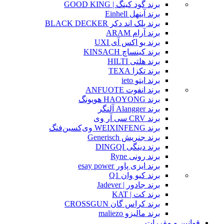
برند گود کینگ | GOOD KING
برند آینهل Einhell
برند بلک اند دکر BLACK DECKER
برند آرام ARAM
برند یو اکس آی UXI
برند کینساچ KINSACH
برند هلتی HILTI
برند تکزا TEXA
برند ایتو ieto
برند انفوت ANFUOTE
برند HAOYONG هویونگ
برند Alangger آلنگر
برند CRV سی آر وی
برند WEIXINFENG وی‌کسین‌فنگ
برند جنریش Generisch
برند دینگی DINGQI
برند رونی Ryne
برند ایزی پاور esay power
برند کیو وان Q1
برند جادور | Jadever
برند کت | KAT
برند کراس گان CROSSGUN
برند مالیزو maliezo
قوانین و مقررات