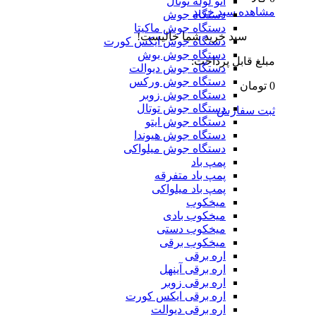
اتو لوله توتال
مشاهده سبد خرید
دستگاه جوش
دستگاه جوش ماکیتا
سبد خرید شما خالیست!
دستگاه جوش ایکس کورت
دستگاه جوش بوش
مبلغ قابل پرداخت:
دستگاه جوش دیوالت
دستگاه جوش ورکس
0 تومان
دستگاه جوش زوبر
دستگاه جوش توتال
ثبت سفارش
دستگاه جوش ایتو
دستگاه جوش هیوندا
دستگاه جوش میلواکی
پمپ باد
پمپ باد متفرقه
پمپ باد میلواکی
میخکوب
میخکوب بادی
میخکوب دستی
میخکوب برقی
اره برقی
اره برقی آینهل
اره برقی زوبر
اره برقی ایکس کورت
اره برقی دیوالت