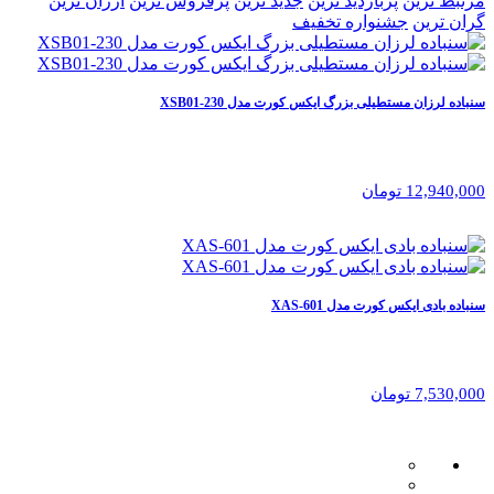
مرتبط ترین
پربازدید ترین
جدید ترین
پرفروش ترین
ارزان ترین
گران ترین
جشنواره تخفیف
سنباده لرزان مستطیلی بزرگ ایکس کورت مدل XSB01-230
12,940,000 تومان
سنباده بادی ایکس کورت مدل XAS-601
7,530,000 تومان