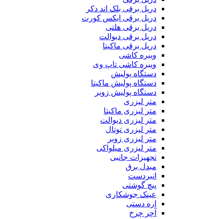
دریل برقی بلک اند دکر
دریل برقی ایکس کورت
دریل برقی هلتی
دریل برقی دیوالت
دریل برقی ماکیتا
ویبره کاشی
ویبره کاشی تاپ وی
دستگاه پولیش
دستگاه پولیش ماکیتا
دستگاه پولیش زوبر
متر لیزری
متر لیزری ماکیتا
متر لیزری دیوالت
متر لیزری توتال
متر لیزری زوبر
متر لیزری میلواکی
تجهیزات جانبی
مبدل برق
انبردست
پیچ گوشتی
عینک جوشکاری
اره دستی
آچر چرخ