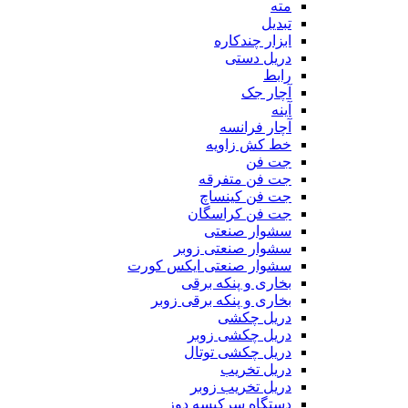
مته
تبدیل
ابزار چندکاره
دریل دستی
رابط
آچار جک
آینه
آچار فرانسه
خط کش زاویه
جت فن
جت فن متفرقه
جت فن کینساچ
جت فن کراسگان
سشوار صنعتی
سشوار صنعتی زوبر
سشوار صنعتی ایکس کورت
بخاری و پنکه برقی
بخاری و پنکه برقی زوبر
دریل چکشی
دریل چکشی زوبر
دریل چکشی توتال
دریل تخریب
دریل تخریب زوبر
دستگاه سرکیسه دوز