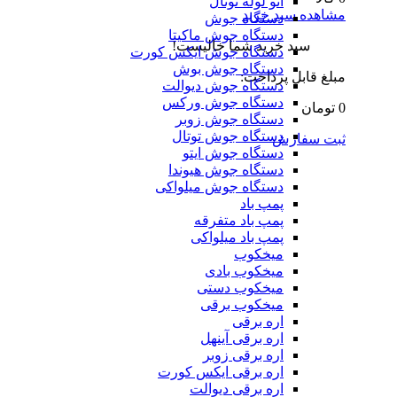
اتو لوله توتال
مشاهده سبد خرید
دستگاه جوش
دستگاه جوش ماکیتا
سبد خرید شما خالیست!
دستگاه جوش ایکس کورت
دستگاه جوش بوش
مبلغ قابل پرداخت:
دستگاه جوش دیوالت
دستگاه جوش ورکس
0 تومان
دستگاه جوش زوبر
دستگاه جوش توتال
ثبت سفارش
دستگاه جوش ایتو
دستگاه جوش هیوندا
دستگاه جوش میلواکی
پمپ باد
پمپ باد متفرقه
پمپ باد میلواکی
میخکوب
میخکوب بادی
میخکوب دستی
میخکوب برقی
اره برقی
اره برقی آینهل
اره برقی زوبر
اره برقی ایکس کورت
اره برقی دیوالت