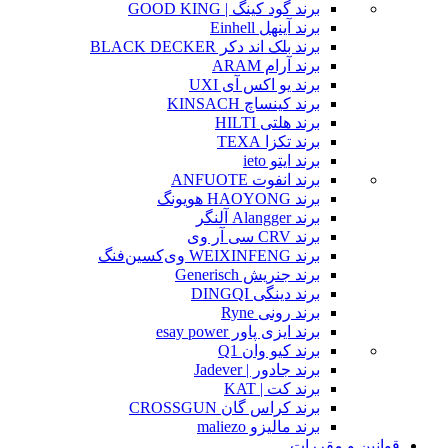
برند گود کینگ | GOOD KING
برند آینهل Einhell
برند بلک اند دکر BLACK DECKER
برند آرام ARAM
برند یو اکس آی UXI
برند کینساچ KINSACH
برند هلتی HILTI
برند تکزا TEXA
برند ایتو ieto
برند انفوت ANFUOTE
برند HAOYONG هویونگ
برند Alangger آلنگر
برند CRV سی آر وی
برند WEIXINFENG وی‌کسین‌فنگ
برند جنریش Generisch
برند دینگی DINGQI
برند رونی Ryne
برند ایزی پاور esay power
برند کیو وان Q1
برند جادور | Jadever
برند کت | KAT
برند کراس گان CROSSGUN
برند مالیزو maliezo
قوانین و مقررات