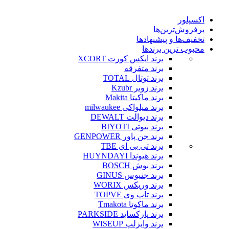
اکسپلور
پرفروش‌ترین‌ها
تخفیف‌ها و پیشنهادها
محبوب ترین برندها
برند ایکس کورت XCORT
برند متفرقه
برند توتال TOTAL
برند زوبر Kzubr
برند ماکیتا Makita
برند میلواکی milwaukee
برند دیوالت DEWALT
برند بیوتی BIYOTI
برند جن پاور GENPOWER
برند تی بی ای TBE
برند هیوندا HUYNDAYI
برند بوش BOSCH
برند جنیوس GINUS
برند وریکس WORIX
برند تاپ وی TOPVE
برند ماکوتا Tmakota
برند پارکساید PARKSIDE
برند وایزلپ WISEUP