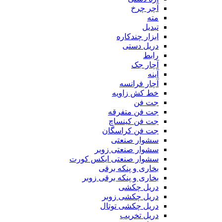
آچر چرخ
مته
تبدیل
ابزار چندکاره
دریل دستی
رابط
آچار جک
آینه
آچار فرانسه
خط کش زاویه
جت فن
جت فن متفرقه
جت فن کینساچ
جت فن کراسگان
سشوار صنعتی
سشوار صنعتی زوبر
سشوار صنعتی ایکس کورت
بخاری و پنکه برقی
بخاری و پنکه برقی زوبر
دریل چکشی
دریل چکشی زوبر
دریل چکشی توتال
دریل تخریب