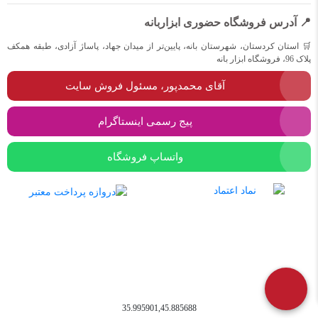
📍 آدرس فروشگاه حضوری ابزاربانه
🛒 استان کردستان، شهرستان بانه، پایین‌تر از میدان جهاد، پاساژ آزادی، طبقه همکف
پلاک 96، فروشگاه ابزار بانه
آقای محمدپور، مسئول فروش سایت
پیج رسمی اینستاگرام
واتساپ فروشگاه
35.995901,45.885688