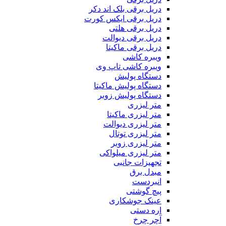
دریل برقی بلک اند دکر
دریل برقی ایکس کورت
دریل برقی هلتی
دریل برقی دیوالت
دریل برقی ماکیتا
ویبره کاشی
ویبره کاشی تاپ وی
دستگاه پولیش
دستگاه پولیش ماکیتا
دستگاه پولیش زوبر
متر لیزری
متر لیزری ماکیتا
متر لیزری دیوالت
متر لیزری توتال
متر لیزری زوبر
متر لیزری میلواکی
تجهیزات جانبی
مبدل برق
انبردست
پیچ گوشتی
عینک جوشکاری
اره دستی
آچر چرخ