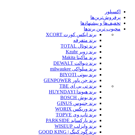
اکسپلور
پرفروش‌ترین‌ها
تخفیف‌ها و پیشنهادها
محبوب ترین برندها
برند ایکس کورت XCORT
برند متفرقه
برند توتال TOTAL
برند زوبر Kzubr
برند ماکیتا Makita
برند دیوالت DEWALT
برند میلواکی milwaukee
برند بیوتی BIYOTI
برند جن پاور GENPOWER
برند تی بی ای TBE
برند هیوندا HUYNDAYI
برند بوش BOSCH
برند جنیوس GINUS
برند وریکس WORIX
برند تاپ وی TOPVE
برند پارکساید PARKSIDE
برند وایزلپ WISEUP
برند گود کینگ | GOOD KING