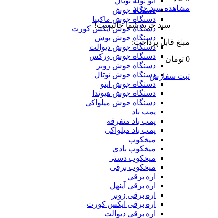
اتو لوله توتال
مشاهده سبد خرید
دستگاه جوش
دستگاه جوش ماکیتا
سبد خرید شما خالیست!
دستگاه جوش ایکس کورت
دستگاه جوش بوش
مبلغ قابل پرداخت:
دستگاه جوش دیوالت
دستگاه جوش ورکس
0 تومان
دستگاه جوش زوبر
دستگاه جوش توتال
ثبت سفارش
دستگاه جوش ایتو
دستگاه جوش هیوندا
دستگاه جوش میلواکی
پمپ باد
پمپ باد متفرقه
پمپ باد میلواکی
میخکوب
میخکوب بادی
میخکوب دستی
میخکوب برقی
اره برقی
اره برقی آینهل
اره برقی زوبر
اره برقی ایکس کورت
اره برقی دیوالت