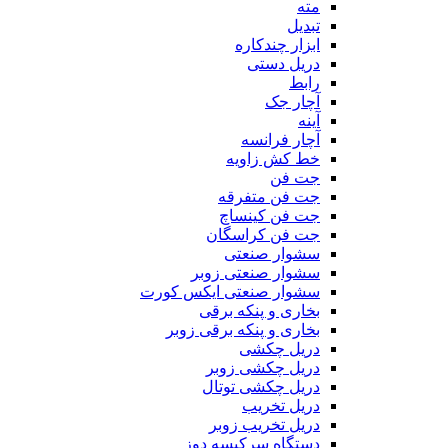
مته
تبدیل
ابزار چندکاره
دریل دستی
رابط
آچار جک
آینه
آچار فرانسه
خط کش زاویه
جت فن
جت فن متفرقه
جت فن کینساچ
جت فن کراسگان
سشوار صنعتی
سشوار صنعتی زوبر
سشوار صنعتی ایکس کورت
بخاری و پنکه برقی
بخاری و پنکه برقی زوبر
دریل چکشی
دریل چکشی زوبر
دریل چکشی توتال
دریل تخریب
دریل تخریب زوبر
دستگاه سرکیسه دوز