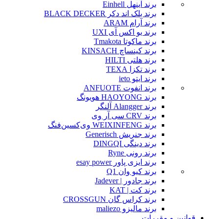
برند آینهل Einhell
برند بلک اند دکر BLACK DECKER
برند آرام ARAM
برند یو اکس آی UXI
برند ماکوتا Tmakota
برند کینساچ KINSACH
برند هلتی HILTI
برند تکزا TEXA
برند ایتو ieto
برند انفوت ANFUOTE
برند HAOYONG هویونگ
برند Alangger آلنگر
برند CRV سی آر وی
برند WEIXINFENG وی‌کسین‌فنگ
برند جنریش Generisch
برند دینگی DINGQI
برند رونی Ryne
برند ایزی پاور esay power
برند کیو وان Q1
برند جادور | Jadever
برند کت | KAT
برند کراس گان CROSSGUN
برند مالیزو maliezo
قوانین و مقررات