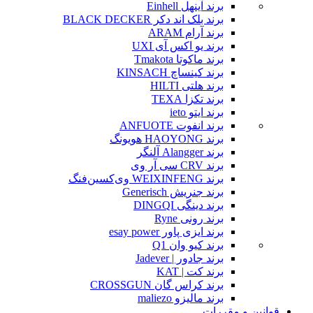
برند آینهل Einhell
برند بلک اند دکر BLACK DECKER
برند آرام ARAM
برند یو اکس آی UXI
برند ماکوتا Tmakota
برند کینساچ KINSACH
برند هلتی HILTI
برند تکزا TEXA
برند ایتو ieto
برند انفوت ANFUOTE
برند HAOYONG هویونگ
برند Alangger آلنگر
برند CRV سی آر وی
برند WEIXINFENG وی‌کسین‌فنگ
برند جنریش Generisch
برند دینگی DINGQI
برند رونی Ryne
برند ایزی پاور esay power
برند کیو وان Q1
برند جادور | Jadever
برند کت | KAT
برند کراس گان CROSSGUN
برند مالیزو maliezo
قوانین و مقررات