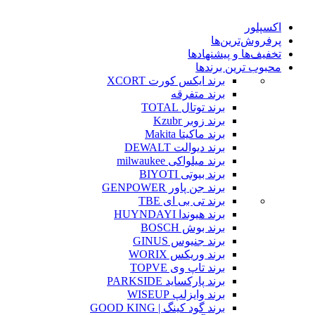
اکسپلور
پرفروش‌ترین‌ها
تخفیف‌ها و پیشنهادها
محبوب ترین برندها
برند ایکس کورت XCORT
برند متفرقه
برند توتال TOTAL
برند زوبر Kzubr
برند ماکیتا Makita
برند دیوالت DEWALT
برند میلواکی milwaukee
برند بیوتی BIYOTI
برند جن پاور GENPOWER
برند تی بی ای TBE
برند هیوندا HUYNDAYI
برند بوش BOSCH
برند جنیوس GINUS
برند وریکس WORIX
برند تاپ وی TOPVE
برند پارکساید PARKSIDE
برند وایزلپ WISEUP
برند گود کینگ | GOOD KING