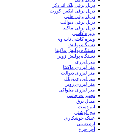
دریل برقی بلک اند دکر
دریل برقی ایکس کورت
دریل برقی هلتی
دریل برقی دیوالت
دریل برقی ماکیتا
ویبره کاشی
ویبره کاشی تاپ وی
دستگاه پولیش
دستگاه پولیش ماکیتا
دستگاه پولیش زوبر
متر لیزری
متر لیزری ماکیتا
متر لیزری دیوالت
متر لیزری توتال
متر لیزری زوبر
متر لیزری میلواکی
تجهیزات جانبی
مبدل برق
انبردست
پیچ گوشتی
عینک جوشکاری
اره دستی
آچر چرخ