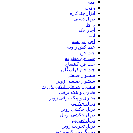
مته
تبدیل
ابزار چندکاره
دریل دستی
رابط
آچار جک
آینه
آچار فرانسه
خط کش زاویه
جت فن
جت فن متفرقه
جت فن کینساچ
جت فن کراسگان
سشوار صنعتی
سشوار صنعتی زوبر
سشوار صنعتی ایکس کورت
بخاری و پنکه برقی
بخاری و پنکه برقی زوبر
دریل چکشی
دریل چکشی زوبر
دریل چکشی توتال
دریل تخریب
دریل تخریب زوبر
دستگاه سرکیسه دوز