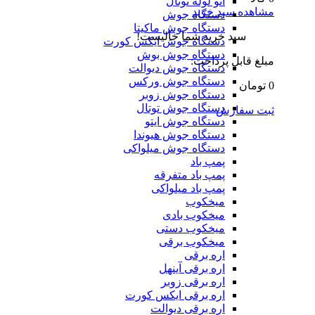
اتو لوله توتال
مشاهده سبد خرید
دستگاه جوش
دستگاه جوش ماکیتا
سبد خرید شما خالیست!
دستگاه جوش ایکس کورت
دستگاه جوش بوش
مبلغ قابل پرداخت:
دستگاه جوش دیوالت
دستگاه جوش ورکس
0 تومان
دستگاه جوش زوبر
دستگاه جوش توتال
ثبت سفارش
دستگاه جوش ایتو
دستگاه جوش هیوندا
دستگاه جوش میلواکی
پمپ باد
پمپ باد متفرقه
پمپ باد میلواکی
میخکوب
میخکوب بادی
میخکوب دستی
میخکوب برقی
اره برقی
اره برقی آینهل
اره برقی زوبر
اره برقی ایکس کورت
اره برقی دیوالت