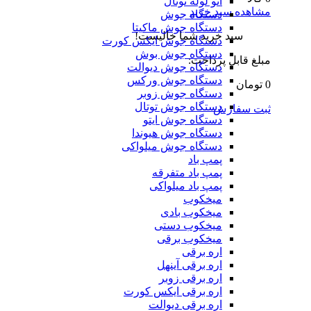
اتو لوله توتال
مشاهده سبد خرید
دستگاه جوش
دستگاه جوش ماکیتا
سبد خرید شما خالیست!
دستگاه جوش ایکس کورت
دستگاه جوش بوش
مبلغ قابل پرداخت:
دستگاه جوش دیوالت
دستگاه جوش ورکس
0 تومان
دستگاه جوش زوبر
دستگاه جوش توتال
ثبت سفارش
دستگاه جوش ایتو
دستگاه جوش هیوندا
دستگاه جوش میلواکی
پمپ باد
پمپ باد متفرقه
پمپ باد میلواکی
میخکوب
میخکوب بادی
میخکوب دستی
میخکوب برقی
اره برقی
اره برقی آینهل
اره برقی زوبر
اره برقی ایکس کورت
اره برقی دیوالت