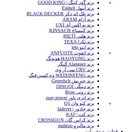
برند گود کینگ | GOOD KING
برند آینهل Einhell
برند بلک اند دکر BLACK DECKER
برند آرام ARAM
برند یو اکس آی UXI
برند کینساچ KINSACH
برند هلتی HILTI
برند تکزا TEXA
برند ایتو ieto
برند انفوت ANFUOTE
برند HAOYONG هویونگ
برند Alangger آلنگر
برند CRV سی آر وی
برند WEIXINFENG وی‌کسین‌فنگ
برند جنریش Generisch
برند دینگی DINGQI
برند رونی Ryne
برند ایزی پاور esay power
برند کیو وان Q1
برند جادور | Jadever
برند کت | KAT
برند کراس گان CROSSGUN
برند مالیزو maliezo
قوانین و مقررات