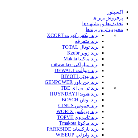
اکسپلور
پرفروش‌ترین‌ها
تخفیف‌ها و پیشنهادها
محبوب ترین برندها
برند ایکس کورت XCORT
برند متفرقه
برند توتال TOTAL
برند زوبر Kzubr
برند ماکیتا Makita
برند میلواکی milwaukee
برند دیوالت DEWALT
برند بیوتی BIYOTI
برند جن پاور GENPOWER
برند تی بی ای TBE
برند هیوندا HUYNDAYI
برند بوش BOSCH
برند جنیوس GINUS
برند وریکس WORIX
برند تاپ وی TOPVE
برند ماکوتا Tmakota
برند پارکساید PARKSIDE
برند وایزلپ WISEUP