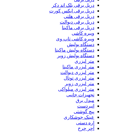
دریل برقی بلک اند دکر
دریل برقی ایکس کورت
دریل برقی هلتی
دریل برقی دیوالت
دریل برقی ماکیتا
ویبره کاشی
ویبره کاشی تاپ وی
دستگاه پولیش
دستگاه پولیش ماکیتا
دستگاه پولیش زوبر
متر لیزری
متر لیزری ماکیتا
متر لیزری دیوالت
متر لیزری توتال
متر لیزری زوبر
متر لیزری میلواکی
تجهیزات جانبی
مبدل برق
انبردست
پیچ گوشتی
عینک جوشکاری
اره دستی
آچر چرخ