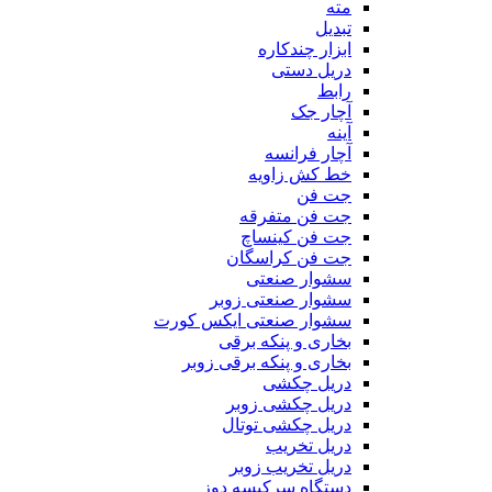
مته
تبدیل
ابزار چندکاره
دریل دستی
رابط
آچار جک
آینه
آچار فرانسه
خط کش زاویه
جت فن
جت فن متفرقه
جت فن کینساچ
جت فن کراسگان
سشوار صنعتی
سشوار صنعتی زوبر
سشوار صنعتی ایکس کورت
بخاری و پنکه برقی
بخاری و پنکه برقی زوبر
دریل چکشی
دریل چکشی زوبر
دریل چکشی توتال
دریل تخریب
دریل تخریب زوبر
دستگاه سرکیسه دوز