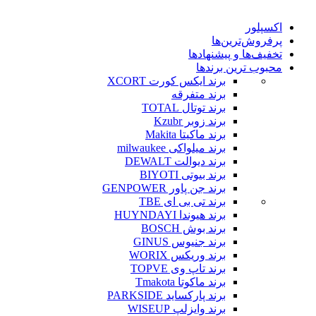
اکسپلور
پرفروش‌ترین‌ها
تخفیف‌ها و پیشنهادها
محبوب ترین برندها
برند ایکس کورت XCORT
برند متفرقه
برند توتال TOTAL
برند زوبر Kzubr
برند ماکیتا Makita
برند میلواکی milwaukee
برند دیوالت DEWALT
برند بیوتی BIYOTI
برند جن پاور GENPOWER
برند تی بی ای TBE
برند هیوندا HUYNDAYI
برند بوش BOSCH
برند جنیوس GINUS
برند وریکس WORIX
برند تاپ وی TOPVE
برند ماکوتا Tmakota
برند پارکساید PARKSIDE
برند وایزلپ WISEUP