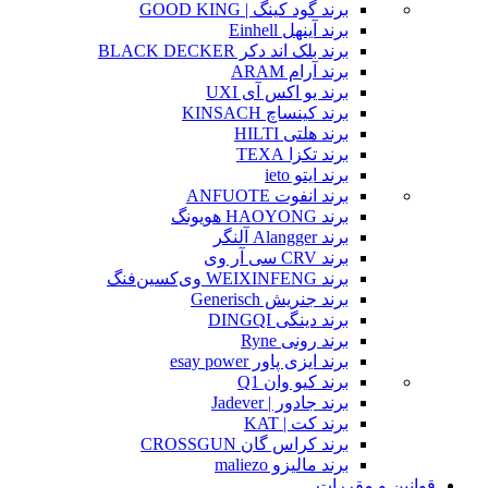
برند گود کینگ | GOOD KING
برند آینهل Einhell
برند بلک اند دکر BLACK DECKER
برند آرام ARAM
برند یو اکس آی UXI
برند کینساچ KINSACH
برند هلتی HILTI
برند تکزا TEXA
برند ایتو ieto
برند انفوت ANFUOTE
برند HAOYONG هویونگ
برند Alangger آلنگر
برند CRV سی آر وی
برند WEIXINFENG وی‌کسین‌فنگ
برند جنریش Generisch
برند دینگی DINGQI
برند رونی Ryne
برند ایزی پاور esay power
برند کیو وان Q1
برند جادور | Jadever
برند کت | KAT
برند کراس گان CROSSGUN
برند مالیزو maliezo
قوانین و مقررات