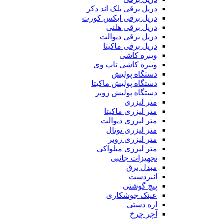
دریل برقی بلک اند دکر
دریل برقی ایکس کورت
دریل برقی هلتی
دریل برقی دیوالت
دریل برقی ماکیتا
ویبره کاشی
ویبره کاشی تاپ وی
دستگاه پولیش
دستگاه پولیش ماکیتا
دستگاه پولیش زوبر
متر لیزری
متر لیزری ماکیتا
متر لیزری دیوالت
متر لیزری توتال
متر لیزری زوبر
متر لیزری میلواکی
تجهیزات جانبی
مبدل برق
انبردست
پیچ گوشتی
عینک جوشکاری
اره دستی
آچر چرخ