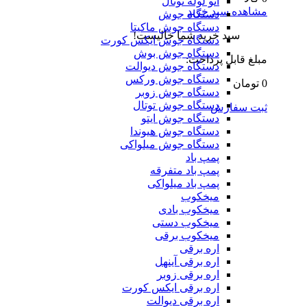
اتو لوله توتال
مشاهده سبد خرید
دستگاه جوش
دستگاه جوش ماکیتا
سبد خرید شما خالیست!
دستگاه جوش ایکس کورت
دستگاه جوش بوش
مبلغ قابل پرداخت:
دستگاه جوش دیوالت
دستگاه جوش ورکس
0 تومان
دستگاه جوش زوبر
دستگاه جوش توتال
ثبت سفارش
دستگاه جوش ایتو
دستگاه جوش هیوندا
دستگاه جوش میلواکی
پمپ باد
پمپ باد متفرقه
پمپ باد میلواکی
میخکوب
میخکوب بادی
میخکوب دستی
میخکوب برقی
اره برقی
اره برقی آینهل
اره برقی زوبر
اره برقی ایکس کورت
اره برقی دیوالت