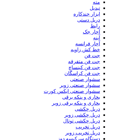
مته
تبدیل
ابزار چندکاره
دریل دستی
رابط
آچار جک
آینه
آچار فرانسه
خط کش زاویه
جت فن
جت فن متفرقه
جت فن کینساچ
جت فن کراسگان
سشوار صنعتی
سشوار صنعتی زوبر
سشوار صنعتی ایکس کورت
بخاری و پنکه برقی
بخاری و پنکه برقی زوبر
دریل چکشی
دریل چکشی زوبر
دریل چکشی توتال
دریل تخریب
دریل تخریب زوبر
دستگاه سرکیسه دوز