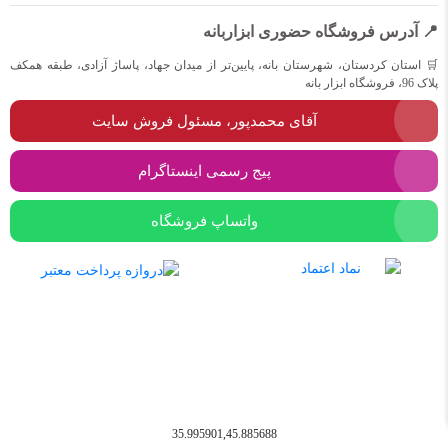
📍 آدرس فروشگاه حضوری ابزاربانه
🛒 استان کردستان، شهرستان بانه، پایین‌تر از میدان جهاد، پاساژ آزادی، طبقه همکف
پلاک 96، فروشگاه ابزار بانه
آقای محمدپور، مسئول فروش سایت
پیج رسمی اینستاگرام
واتساپ فروشگاه
35.995901,45.885688