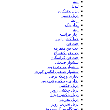
مته
تبدیل
ابزار چندکاره
دریل دستی
رابط
آچار جک
آینه
آچار فرانسه
خط کش زاویه
جت فن
جت فن متفرقه
جت فن کینساچ
جت فن کراسگان
سشوار صنعتی
سشوار صنعتی زوبر
سشوار صنعتی ایکس کورت
بخاری و پنکه برقی
بخاری و پنکه برقی زوبر
دریل چکشی
دریل چکشی زوبر
دریل چکشی توتال
دریل تخریب
دریل تخریب زوبر
دستگاه سرکیسه دوز