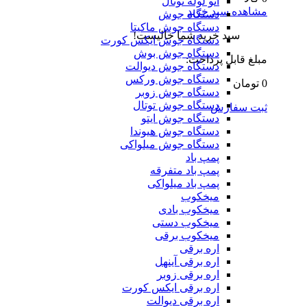
اتو لوله توتال
مشاهده سبد خرید
دستگاه جوش
دستگاه جوش ماکیتا
سبد خرید شما خالیست!
دستگاه جوش ایکس کورت
دستگاه جوش بوش
مبلغ قابل پرداخت:
دستگاه جوش دیوالت
دستگاه جوش ورکس
0 تومان
دستگاه جوش زوبر
دستگاه جوش توتال
ثبت سفارش
دستگاه جوش ایتو
دستگاه جوش هیوندا
دستگاه جوش میلواکی
پمپ باد
پمپ باد متفرقه
پمپ باد میلواکی
میخکوب
میخکوب بادی
میخکوب دستی
میخکوب برقی
اره برقی
اره برقی آینهل
اره برقی زوبر
اره برقی ایکس کورت
اره برقی دیوالت