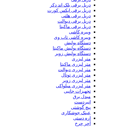
دریل برقی بلک اند دکر
دریل برقی ایکس کورت
دریل برقی هلتی
دریل برقی دیوالت
دریل برقی ماکیتا
ویبره کاشی
ویبره کاشی تاپ وی
دستگاه پولیش
دستگاه پولیش ماکیتا
دستگاه پولیش زوبر
متر لیزری
متر لیزری ماکیتا
متر لیزری دیوالت
متر لیزری توتال
متر لیزری زوبر
متر لیزری میلواکی
تجهیزات جانبی
مبدل برق
انبردست
پیچ گوشتی
عینک جوشکاری
اره دستی
آچر چرخ