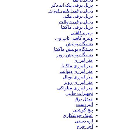
دریل برقی بلک اند دکر
دریل برقی ایکس کورت
دریل برقی هلتی
دریل برقی دیوالت
دریل برقی ماکیتا
ویبره کاشی
ویبره کاشی تاپ وی
دستگاه پولیش
دستگاه پولیش ماکیتا
دستگاه پولیش زوبر
متر لیزری
متر لیزری ماکیتا
متر لیزری دیوالت
متر لیزری توتال
متر لیزری زوبر
متر لیزری میلواکی
تجهیزات جانبی
مبدل برق
انبردست
پیچ گوشتی
عینک جوشکاری
اره دستی
آچر چرخ