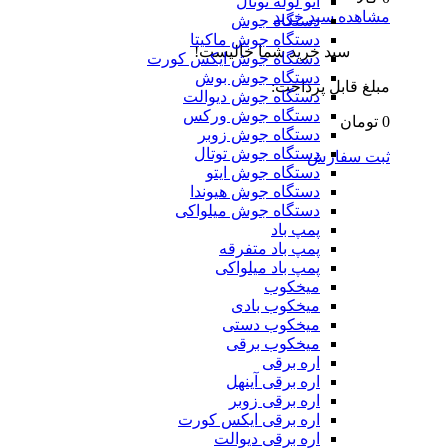
اتو لوله توتال
مشاهده سبد خرید
دستگاه جوش
دستگاه جوش ماکیتا
سبد خرید شما خالیست!
دستگاه جوش ایکس کورت
دستگاه جوش بوش
مبلغ قابل پرداخت:
دستگاه جوش دیوالت
دستگاه جوش ورکس
0 تومان
دستگاه جوش زوبر
دستگاه جوش توتال
ثبت سفارش
دستگاه جوش ایتو
دستگاه جوش هیوندا
دستگاه جوش میلواکی
پمپ باد
پمپ باد متفرقه
پمپ باد میلواکی
میخکوب
میخکوب بادی
میخکوب دستی
میخکوب برقی
اره برقی
اره برقی آینهل
اره برقی زوبر
اره برقی ایکس کورت
اره برقی دیوالت