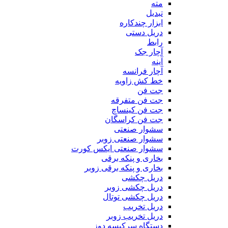
مته
تبدیل
ابزار چندکاره
دریل دستی
رابط
آچار جک
آینه
آچار فرانسه
خط کش زاویه
جت فن
جت فن متفرقه
جت فن کینساچ
جت فن کراسگان
سشوار صنعتی
سشوار صنعتی زوبر
سشوار صنعتی ایکس کورت
بخاری و پنکه برقی
بخاری و پنکه برقی زوبر
دریل چکشی
دریل چکشی زوبر
دریل چکشی توتال
دریل تخریب
دریل تخریب زوبر
دستگاه سرکیسه دوز