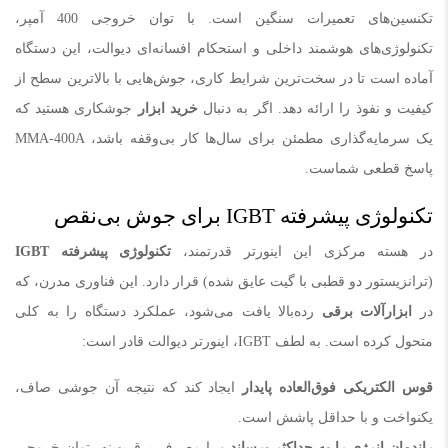
تکنسین‌های تعمیرات سنگین است. با توان خروجی 400 آمپر،
تکنولوژی‌های هوشمند داخلی و استحکام افسانه‌ای دیوالت، این دستگاه
آماده است تا در سخت‌ترین شرایط کاری، جوش‌هایی با بالاترین سطح از
کیفیت و نفوذ را ارائه دهد. اگر به دنبال
خرید ابزار
جوشکاری هستید که
یک سرمایه‌گذاری مطمئن برای سال‌ها کار بی‌وقفه باشد، MMA-400A
پاسخ قطعی شماست.
تکنولوژی پیشرفته IGBT برای جوش بی‌نقص
در هسته مرکزی این اینورتر قدرتمند،
تکنولوژی پیشرفته
IGBT
(ترانزیستور دو قطبی با گیت عایق شده) قرار دارد. این فناوری مدرن، که
در
ابزارآلات برقی
رده‌بالا یافت می‌شود، عملکرد دستگاه را به کلی
متحول کرده است. به لطف IGBT، اینورتر دیوالت قادر است:
قوس الکتریکی فوق‌العاده پایدار
ایجاد کند که نتیجه آن جوشی صاف،
یکنواخت و با حداقل پاشش است.
راندمان انرژی را به حداکثر برساند
و با مصرف برق بهینه، توان خروجی