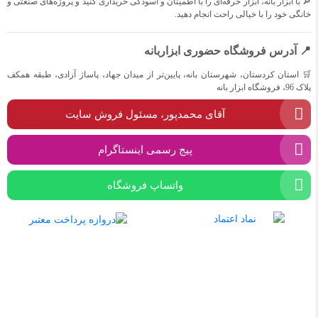
🔎 با ابزار بانه، ابزار حرفه‌ای را با اطمینان و آسودگی خریداری کنید و پروژه‌های صنعتی و
خانگی خود را با خیالی راحت انجام دهید.
📍 آدرس فروشگاه حضوری ابزاربانه
🛒 استان کردستان، شهرستان بانه، پایین‌تر از میدان جهاد، پاساژ آزادی، طبقه همکف
پلاک 96، فروشگاه ابزار بانه
آقای محمدپور، مسئول فروش سایت
پیج رسمی اینستاگرام
واتساپ فروشگاه