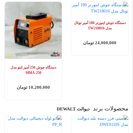
دستگاه جوش اینورتر 180 آمپر توتال
مدل TW218016
24,000,000 تومان
دستگاه جوش 250 آمپر ایتو مدل
MMA-250
10,200,000 تومان
محصولات برند
دیوالت DEWALT