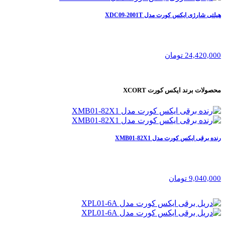
هیلتی شارژی ایکس کورت مدل XDC09-2001T
24,420,000 تومان
محصولات برند
ایکس کورت XCORT
رنده برقی ایکس کورت مدل XMB01-82X1
9,040,000 تومان