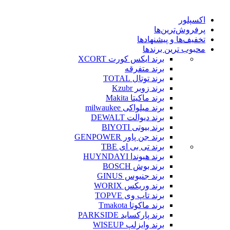
اکسپلور
پرفروش‌ترین‌ها
تخفیف‌ها و پیشنهادها
محبوب ترین برندها
برند ایکس کورت XCORT
برند متفرقه
برند توتال TOTAL
برند زوبر Kzubr
برند ماکیتا Makita
برند میلواکی milwaukee
برند دیوالت DEWALT
برند بیوتی BIYOTI
برند جن پاور GENPOWER
برند تی بی ای TBE
برند هیوندا HUYNDAYI
برند بوش BOSCH
برند جنیوس GINUS
برند وریکس WORIX
برند تاپ وی TOPVE
برند ماکوتا Tmakota
برند پارکساید PARKSIDE
برند وایزلپ WISEUP