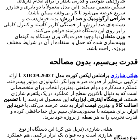
شارژدهی طولانی و قدرتی پایدار را برای انجام کارهای
سنگین تضمین می‌کند. (این مدل معمولاً با دو باتری و شارژر
سریع عرضه می‌شود تا کار بی‌وقفه ممکن باشد).
طراحی ارگونومیک و ضد لرزش
:
بدنه خوش‌دست و
دسته‌های ضد لرزش، از خستگی کاربر کاسته و کنترل کاملی
را بر روی این دستگاه قدرتمند فراهم می‌کنند.
وزن متعادل
:
با وجود قدرت بالا، وزن دستگاه به گونه‌ای
بهینه‌سازی شده که حمل و استفاده از آن در شرایط مختلف
پروژه، راحت باشد.
قدرت بی‌سیم، بدون مصالحه
هیلتی شارژی
براشلس ایکس کورت مدل
XDC09-2602T
با ارائه
ترکیبی بی‌نظیر از قدرت ضربه ویرانگر، تکنولوژی موتور پیشرفته،
عملکرد سه‌کاره و دوام صنعتی، بهترین انتخاب برای متخصصانی
است که به دنبال بالاترین سطح از عملکرد در یک پلتفرم شارژی
هستند.
فروشگاه اینترنتی ابزاربانه
این محصول قدرتمند را با
تضمین
اصالت کالا
و بهترین
قیمت ابزار
به شما عرضه می‌کند. با
خرید این
ابزار
، برای همیشه با محدودیت‌های سیم برق خداحافظی کرده و
قدرت تخریب را به هر نقطه از پروژه خود ببرید.
هیلتی شارژی (دریل بتن کن) این دستگاه از نوع
شارژی است و به‌عنوان یک ابزار ترکیبی، هم عملکرد
نوع دستگاه