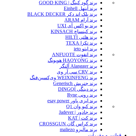
برند گود کینگ | GOOD KING
برند آینهل Einhell
برند بلک اند دکر BLACK DECKER
برند آرام ARAM
برند یو اکس آی UXI
برند کینساچ KINSACH
برند هلتی HILTI
برند تکزا TEXA
برند ایتو ieto
برند انفوت ANFUOTE
برند HAOYONG هویونگ
برند Alangger آلنگر
برند CRV سی آر وی
برند WEIXINFENG وی‌کسین‌فنگ
برند جنریش Generisch
برند دینگی DINGQI
برند رونی Ryne
برند ایزی پاور esay power
برند کیو وان Q1
برند جادور | Jadever
برند کت | KAT
برند کراس گان CROSSGUN
برند مالیزو maliezo
قوانین و مقررات