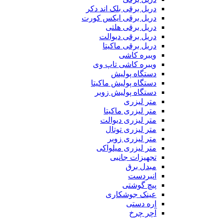
دریل برقی بلک اند دکر
دریل برقی ایکس کورت
دریل برقی هلتی
دریل برقی دیوالت
دریل برقی ماکیتا
ویبره کاشی
ویبره کاشی تاپ وی
دستگاه پولیش
دستگاه پولیش ماکیتا
دستگاه پولیش زوبر
متر لیزری
متر لیزری ماکیتا
متر لیزری دیوالت
متر لیزری توتال
متر لیزری زوبر
متر لیزری میلواکی
تجهیزات جانبی
مبدل برق
انبردست
پیچ گوشتی
عینک جوشکاری
اره دستی
آچر چرخ