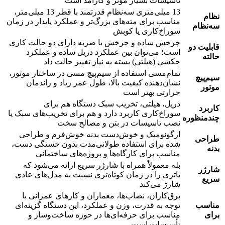
تأسیسات بسیار مؤثر و کارآمد است
13 میلی‌متری سه‌نظام قدرتمند با قطر 13 میلی‌متر،
نظام
مناسب برای مته‌های بزرگ‌تر و عملکرد پایدار در زمان
سه‌نظام
سوراخ‌کاری یا کوبش
چرخش ساده و چرخش با ضربه دارای دو حالت کاری
قابلیت دو
است؛ می‌توان بین عملکرد دریل ساده و عملکرد
حالته
چکشی (هیلتی) بسته به نیاز تغییر حالت داد
تمام‌مسی استفاده از سیم‌پیچ مسی در ساختار موتور،
سیم‌پیچ
نشان‌دهنده کیفیت بالا، طول عمر زیاد و راندمان
موتور
حرارتی بهتر است
دریل، هیلتی، تخریب سبک دستگاه هم برای
کاربرد
سوراخ‌کاری کاربرد دارد و هم برای تخریب‌های سبک یا
چندمنظوره
نصب تاسیسات در بتن و مصالح سخت
ارگونومیک و خوش‌دست بدنه خوش‌فرم و طراحی
طراحی
شده برای استفاده طولانی‌مدت بدون خستگی دست،
بدنه
مناسب برای کارگاه‌ها و پروژه‌های ساختمانی
بله معمولاً همراه با شارژر سریع ارائه می‌شود که
شارژر
باتری را در زمان کوتاه‌تری نسبت به مدل‌های عادی
سریع
شارژ می‌کند
برق‌کاران، نصاب‌ها، معماران و کارهای عمرانی با
مناسب
توجه به قدرت، وزن و عملکرد، این دستگاه گزینه‌ای
برای
مناسب برای حرفه‌ای‌ها در حوزه ساخت‌وساز و
تأسیسات است