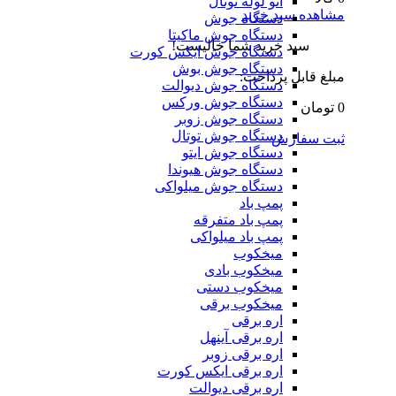
اتو لوله توتال
مشاهده سبد خرید
دستگاه جوش
دستگاه جوش ماکیتا
سبد خرید شما خالیست!
دستگاه جوش ایکس کورت
دستگاه جوش بوش
مبلغ قابل پرداخت:
دستگاه جوش دیوالت
دستگاه جوش ورکس
0 تومان
دستگاه جوش زوبر
دستگاه جوش توتال
ثبت سفارش
دستگاه جوش ایتو
دستگاه جوش هیوندا
دستگاه جوش میلواکی
پمپ باد
پمپ باد متفرقه
پمپ باد میلواکی
میخکوب
میخکوب بادی
میخکوب دستی
میخکوب برقی
اره برقی
اره برقی آینهل
اره برقی زوبر
اره برقی ایکس کورت
اره برقی دیوالت