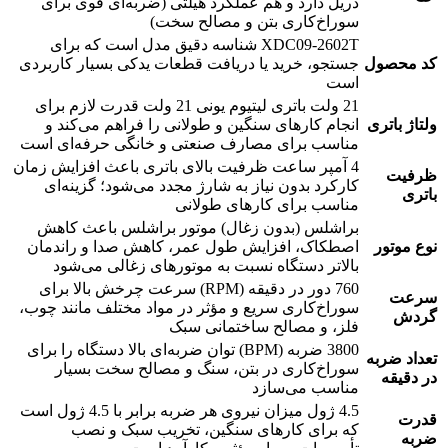
دریل دارد و هم عملکرد هیلتی (ضربه‌ای قوی برای
سوراخ‌کاری بتن و مصالح سخت)
XDC09-2602T شناسه دقیق مدل است که برای
کد محصول
جستجو، خرید یا دریافت قطعات یدکی بسیار کاربردی
است
21 ولت باتری لیتیوم یونی 21 ولت قدرت لازم برای
ولتاژ باتری
انجام کارهای سنگین و طولانی را فراهم می‌کند و
مناسب برای مصارف صنعتی و خانگی حرفه‌ای است
4 آمپر ساعت ظرفیت بالای باتری باعث افزایش زمان
ظرفیت
کارکرد بدون نیاز به شارژ مجدد می‌شود؛ گزینه‌ای
باتری
مناسب برای کارهای طولانی
براشلس (بدون زغال) موتور براشلس باعث کاهش
نوع موتور
اصطکاک، افزایش طول عمر، کاهش صدا و راندمان
بالاتر دستگاه نسبت به موتورهای زغالی می‌شود
760 دور در دقیقه (RPM) سرعت چرخش بالا برای
سرعت
سوراخ‌کاری سریع و مؤثر در مواد مختلف مانند چوب،
گردش
فلز، و مصالح ساختمانی سبک
3800 ضربه (BPM) توان ضربه‌ای بالا دستگاه را برای
تعداد ضربه
سوراخ‌کاری در بتن، سنگ و مصالح سخت بسیار
در دقیقه
مناسب می‌سازد
4.5 ژول میزان نیروی هر ضربه برابر با 4.5 ژول است
قدرت
که برای کارهای سنگین، تخریب سبک و نصب
ضربه