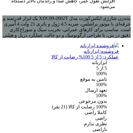
افزایش طول عمر، کاهش صدا و راندمان بالاتر دستگاه
می‌شود.
مته‌زن شارژی ایکس‌کورت مدل XDC09-2602T یک ابزار قدرتمند و
حرفه‌ای با موتور براشلس، ضربه 4.5 ژول و باتری 21 ولت 4 آمپری
است. مناسب برای کارهای عمرانی، تخریب سبک و سوراخ‌کاری
دقیق در بتن، با طراحی ارگونومیک و دو حالت عملکرد دریل و هیلتی
فروشنده:
ابزاربانه
عملکرد: 5 از 5
100% رضایت از کالا
ابزاربانه
5
از 5
100%
تامین به موقع
100%
تعهد ارسال
100%
بدون مرجوعی
100%
رضایت از کالا
(
21
نفر)
کاملا راضی
راضی
نظری ندارم
ناراضی