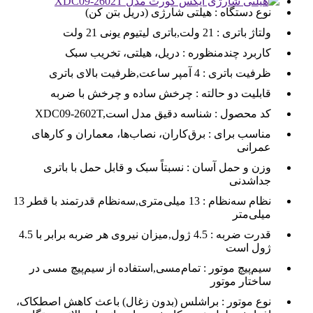
نوع دستگاه :
هیلتی شارژی (دریل بتن کن)
ولتاژ باتری :
21 ولت,باتری لیتیوم یونی 21 ولت
کاربرد چندمنظوره :
دریل، هیلتی، تخریب سبک
ظرفیت باتری :
4 آمپر ساعت,ظرفیت بالای باتری
قابلیت دو حالته :
چرخش ساده و چرخش با ضربه
کد محصول :
XDC09-2602T,شناسه دقیق مدل است
مناسب برای :
برق‌کاران، نصاب‌ها، معماران و کارهای
عمرانی
وزن و حمل آسان :
نسبتاً سبک و قابل حمل با باتری
جداشدنی
نظام سه‌نظام :
13 میلی‌متری,سه‌نظام قدرتمند با قطر 13
میلی‌متر
قدرت ضربه :
4.5 ژول,میزان نیروی هر ضربه برابر با 4.5
ژول است
سیم‌پیچ موتور :
تمام‌مسی,استفاده از سیم‌پیچ مسی در
ساختار موتور
نوع موتور :
براشلس (بدون زغال) باعث کاهش اصطکاک،