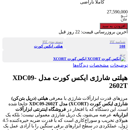
کاملا ناراضی
27,590,000
افزودن به سبد
آخرین بروزرسانی قیمت:
22 روز قبل
شناسه کالا
دسته بندی کالا
108
هیلتی ایکس کورت
برند
ایکس کورت XCORT
توضیحات
مشخصات
دیدگاه‌ها
هیلتی شارژی ایکس کورت مدل XDC09-
2602T
مرزهای قدرت ابزارآلات شارژی با معرفی
هیلتی (دریل بتن‌کن)
شارژی ایکس کورت
(XCORT)
مدل
XDC09-2602T
جابجا شده
است. این دستگاه که با افتخار در
فروشگاه اینترنتی ابزارآلات
ابزاربانه
عرضه می‌شود، یک دریل شارژی معمولی نیست؛ بلکه یک
هیولای تخریب و سوراخ‌کاری است که با قدرت ضربه خیره‌کننده 4.5
ژول، عملکردی در سطح ابزارهای برقی سنگین را با آزادی عمل یک