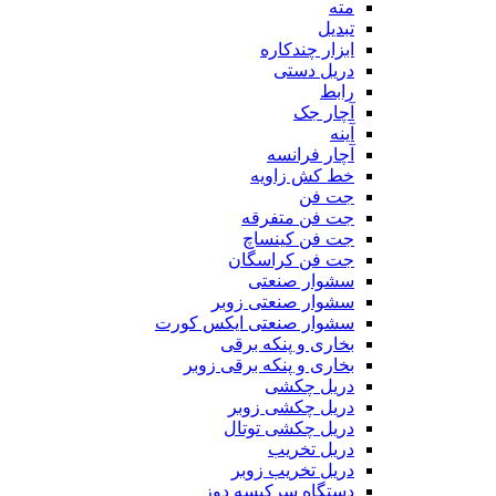
مته
تبدیل
ابزار چندکاره
دریل دستی
رابط
آچار جک
آینه
آچار فرانسه
خط کش زاویه
جت فن
جت فن متفرقه
جت فن کینساچ
جت فن کراسگان
سشوار صنعتی
سشوار صنعتی زوبر
سشوار صنعتی ایکس کورت
بخاری و پنکه برقی
بخاری و پنکه برقی زوبر
دریل چکشی
دریل چکشی زوبر
دریل چکشی توتال
دریل تخریب
دریل تخریب زوبر
دستگاه سرکیسه دوز