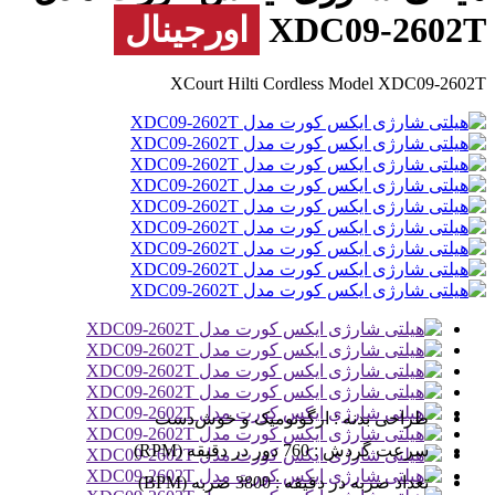
XDC09-2602T
اورجینال
XCourt Hilti Cordless Model XDC09-2602T
طراحی بدنه :
ارگونومیک و خوش‌دست
سرعت گردش :
760 دور در دقیقه (RPM)
تعداد ضربه در دقیقه :
3800 ضربه (BPM)