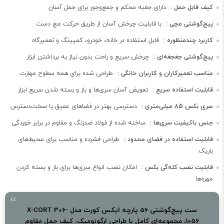
کیف قابل حمل :
دارای جعبه محکم و جمع‌وجور برای حمل آسان
پیچ‌گوشتی مچی :
با قابلیت چرخش آسان از طریق حرکت مچ دست
کاربرد چندمنظوره :
قابل استفاده در خانه، خودرو، کمپینگ و تعمیرگاه
پیچ‌گوشتی جغجغه‌ای :
چرخش سریع و راحت بدون نیاز به برداشتن ابزار
مناسب تعمیرکاران و کاربران خانگی :
طراحی شده برای همه سطوح مهارت
قابلیت استفاده سریع :
تعویض آسان سری‌ها و باز و بسته شدن سریع ابزار
سری بکس 85 میلی‌متری :
دسترسی بهتر در فضاهای عمیق یا سخت‌دسترس
جنس باکیفیت سری‌ها :
ساخته شده از فولاد ضدزنگ و مقاوم در برابر خوردگی
قابلیت استفاده در فضای محدود :
طراحی فشرده و مناسب برای محیط‌های
باریک
قابلیت نصب کله‌گی بکس :
امکان نصب انواع سری‌ها برای باز و بسته کردن
مهره‌ها
ست پیچ‌گوشتی 56 پارچه ایکس کورت مدل X-CORT 306-
1056، مجموعه‌ای کامل با طراحی ارگونومیک، کیف حمل مقاوم