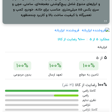
و ابزارهای متنوع شامل پیچ‌گوشتی جغجغه‌ای، ساعتی، مچی و
سری بکس 85 میلی‌متری. مناسب برای خانه، خودرو، کمپ و
تعمیرگاه با کیفیت ساخت بالا و کاربرد چندمنظوره
فروشنده:
ابزاربانه
عملکرد: 5 از 5
100% رضایت از کالا
ابزاربانه
5
از 5
100%
100%
100%
تامین به موقع
تعهد ارسال
بدون مرجوعی
100%
رضایت از کالا
(
21
نفر)
کاملا راضی
راضی
نظری ندارم
ناراضی
کاملا ناراضی