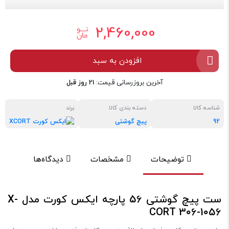
2,460,000
افزودن به سبد
آخرین بروزرسانی قیمت:
21 روز قبل
شناسه کالا
دسته بندی کالا
برند
92
پیچ گوشتی
ایکس
توضیحات
مشخصات
دیدگاه‌ها
ست پیچ گوشتی 56 پارچه ایکس کورت مدل X-
CORT 306-1056