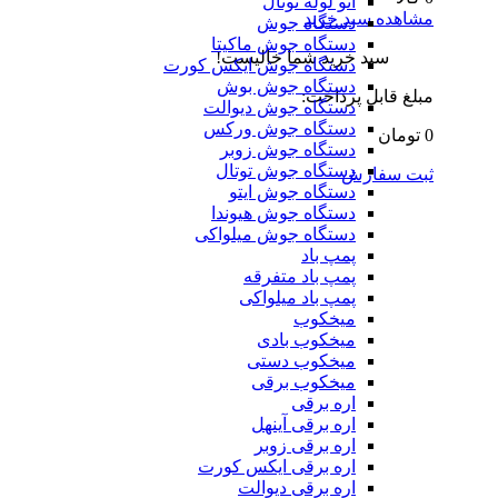
اتو لوله توتال
مشاهده سبد خرید
دستگاه جوش
دستگاه جوش ماکیتا
سبد خرید شما خالیست!
دستگاه جوش ایکس کورت
دستگاه جوش بوش
مبلغ قابل پرداخت:
دستگاه جوش دیوالت
دستگاه جوش ورکس
0 تومان
دستگاه جوش زوبر
دستگاه جوش توتال
ثبت سفارش
دستگاه جوش ایتو
دستگاه جوش هیوندا
دستگاه جوش میلواکی
پمپ باد
پمپ باد متفرقه
پمپ باد میلواکی
میخکوب
میخکوب بادی
میخکوب دستی
میخکوب برقی
اره برقی
اره برقی آینهل
اره برقی زوبر
اره برقی ایکس کورت
اره برقی دیوالت