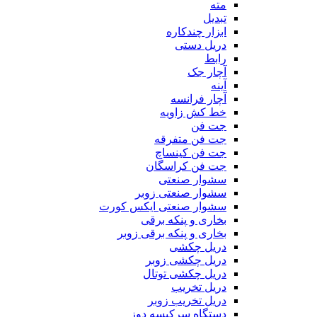
مته
تبدیل
ابزار چندکاره
دریل دستی
رابط
آچار جک
آینه
آچار فرانسه
خط کش زاویه
جت فن
جت فن متفرقه
جت فن کینساچ
جت فن کراسگان
سشوار صنعتی
سشوار صنعتی زوبر
سشوار صنعتی ایکس کورت
بخاری و پنکه برقی
بخاری و پنکه برقی زوبر
دریل چکشی
دریل چکشی زوبر
دریل چکشی توتال
دریل تخریب
دریل تخریب زوبر
دستگاه سرکیسه دوز