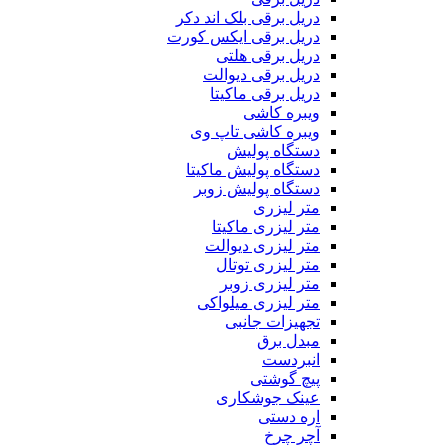
دریل برقی بلک اند دکر
دریل برقی ایکس کورت
دریل برقی هلتی
دریل برقی دیوالت
دریل برقی ماکیتا
ویبره کاشی
ویبره کاشی تاپ وی
دستگاه پولیش
دستگاه پولیش ماکیتا
دستگاه پولیش زوبر
متر لیزری
متر لیزری ماکیتا
متر لیزری دیوالت
متر لیزری توتال
متر لیزری زوبر
متر لیزری میلواکی
تجهیزات جانبی
مبدل برق
انبردست
پیچ گوشتی
عینک جوشکاری
اره دستی
آچر چرخ