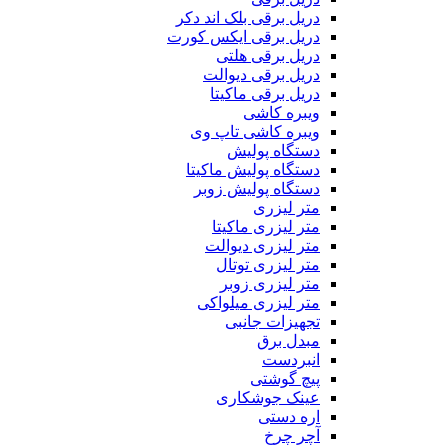
دریل برقی بلک اند دکر
دریل برقی ایکس کورت
دریل برقی هلتی
دریل برقی دیوالت
دریل برقی ماکیتا
ویبره کاشی
ویبره کاشی تاپ وی
دستگاه پولیش
دستگاه پولیش ماکیتا
دستگاه پولیش زوبر
متر لیزری
متر لیزری ماکیتا
متر لیزری دیوالت
متر لیزری توتال
متر لیزری زوبر
متر لیزری میلواکی
تجهیزات جانبی
مبدل برق
انبردست
پیچ گوشتی
عینک جوشکاری
اره دستی
آچر چرخ