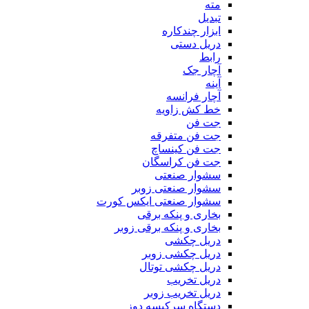
مته
تبدیل
ابزار چندکاره
دریل دستی
رابط
آچار جک
آینه
آچار فرانسه
خط کش زاویه
جت فن
جت فن متفرقه
جت فن کینساچ
جت فن کراسگان
سشوار صنعتی
سشوار صنعتی زوبر
سشوار صنعتی ایکس کورت
بخاری و پنکه برقی
بخاری و پنکه برقی زوبر
دریل چکشی
دریل چکشی زوبر
دریل چکشی توتال
دریل تخریب
دریل تخریب زوبر
دستگاه سرکیسه دوز