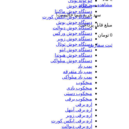
اتو لوله توتال
مشاهده سبد خرید
دستگاه جوش
دستگاه جوش ماکیتا
سبد خرید شما خالیست!
دستگاه جوش ایکس کورت
دستگاه جوش بوش
مبلغ قابل پرداخت:
دستگاه جوش دیوالت
دستگاه جوش ورکس
0 تومان
دستگاه جوش زوبر
دستگاه جوش توتال
ثبت سفارش
دستگاه جوش ایتو
دستگاه جوش هیوندا
دستگاه جوش میلواکی
پمپ باد
پمپ باد متفرقه
پمپ باد میلواکی
میخکوب
میخکوب بادی
میخکوب دستی
میخکوب برقی
اره برقی
اره برقی آینهل
اره برقی زوبر
اره برقی ایکس کورت
اره برقی دیوالت