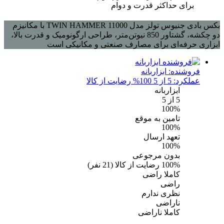
برای حداکثر قدرت و دوام
بکس بادی جنیوس تولز مدل TWIN HAMMER 11000 با مکانیزم
دو چکشه، گشتاور 850 نیوتن‌متر، طراحی ارگونومیک و قدرت بالا،
ابزاری حرفه‌ای برای مصارف صنعتی و مکانیکی است
فروشنده:
ابزاربانه
عملکرد: 5 از 5
100% رضایت از کالا
ابزاربانه
5
از 5
100%
تامین به موقع
100%
تعهد ارسال
100%
بدون مرجوعی
100%
رضایت از کالا
(
21
نفر)
کاملا راضی
راضی
نظری ندارم
ناراضی
کاملا ناراضی