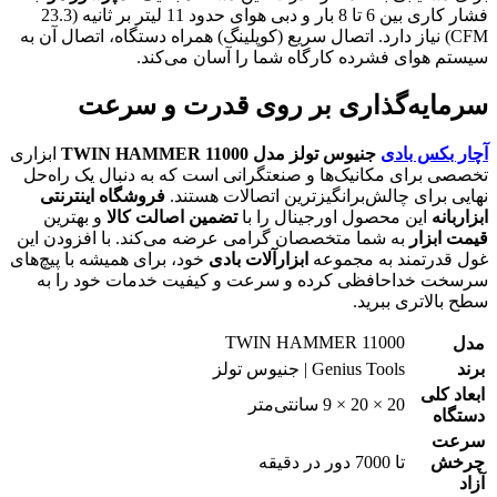
فشار کاری بین 6 تا 8 بار و دبی هوای حدود 11 لیتر بر ثانیه (23.3
CFM) نیاز دارد. اتصال سریع (کوپلینگ) همراه دستگاه، اتصال آن به
سیستم هوای فشرده کارگاه شما را آسان می‌کند.
سرمایه‌گذاری بر روی قدرت و سرعت
آچار بکس بادی
جنیوس تولز مدل
TWIN HAMMER 11000
ابزاری
تخصصی برای مکانیک‌ها و صنعتگرانی است که به دنبال یک راه‌حل
نهایی برای چالش‌برانگیزترین اتصالات هستند.
فروشگاه اینترنتی
ابزاربانه
این محصول اورجینال را با
تضمین اصالت کالا
و بهترین
قیمت ابزار
به شما متخصصان گرامی عرضه می‌کند. با افزودن این
غول قدرتمند به مجموعه
ابزارآلات بادی
خود، برای همیشه با پیچ‌های
سرسخت خداحافظی کرده و سرعت و کیفیت خدمات خود را به
سطح بالاتری ببرید.
TWIN HAMMER 11000
مدل
برند
Genius Tools | جنیوس تولز
ابعاد کلی
20 × 20 × 9 سانتی‌متر
دستگاه
سرعت
چرخش
تا 7000 دور در دقیقه
آزاد