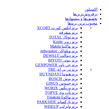
اکسپلور
پرفروش‌ترین‌ها
تخفیف‌ها و پیشنهادها
محبوب ترین برندها
برند ایکس کورت XCORT
برند متفرقه
برند توتال TOTAL
برند زوبر Kzubr
برند ماکیتا Makita
برند میلواکی milwaukee
برند دیوالت DEWALT
برند بیوتی BIYOTI
برند جن پاور GENPOWER
برند تی بی ای TBE
برند هیوندا HUYNDAYI
برند بوش BOSCH
برند جنیوس GINUS
برند وریکس WORIX
برند تاپ وی TOPVE
برند ماکوتا Tmakota
برند پارکساید PARKSIDE
برند وایزلپ WISEUP