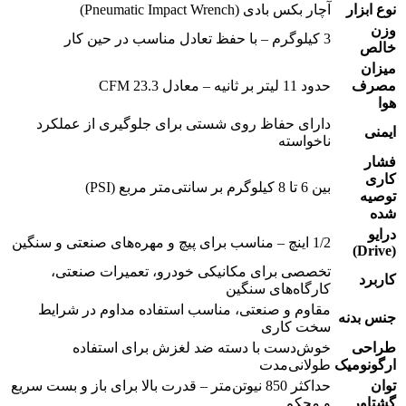
نوع ابزار
آچار بکس بادی (Pneumatic Impact Wrench)
وزن
3 کیلوگرم – با حفظ تعادل مناسب در حین کار
خالص
میزان
مصرف
حدود 11 لیتر بر ثانیه – معادل 23.3 CFM
هوا
دارای حفاظ روی شستی برای جلوگیری از عملکرد
ایمنی
ناخواسته
فشار
کاری
بین 6 تا 8 کیلوگرم بر سانتی‌متر مربع (PSI)
توصیه
شده
درایو
1/2 اینچ – مناسب برای پیچ و مهره‌های صنعتی و سنگین
(Drive)
تخصصی برای مکانیکی خودرو، تعمیرات صنعتی،
کاربرد
کارگاه‌های سنگین
مقاوم و صنعتی، مناسب استفاده مداوم در شرایط
جنس بدنه
سخت کاری
طراحی
خوش‌دست با دسته ضد لغزش برای استفاده
ارگونومیک
طولانی‌مدت
توان
حداکثر 850 نیوتن‌متر – قدرت بالا برای باز و بست سریع
گشتاور
و محکم