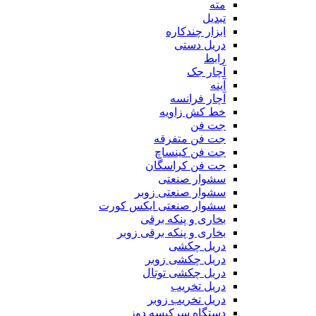
مته
تبدیل
ابزار چندکاره
دریل دستی
رابط
آچار جک
آینه
آچار فرانسه
خط کش زاویه
جت فن
جت فن متفرقه
جت فن کینساچ
جت فن کراسگان
سشوار صنعتی
سشوار صنعتی زوبر
سشوار صنعتی ایکس کورت
بخاری و پنکه برقی
بخاری و پنکه برقی زوبر
دریل چکشی
دریل چکشی زوبر
دریل چکشی توتال
دریل تخریب
دریل تخریب زوبر
دستگاه سرکیسه دوز