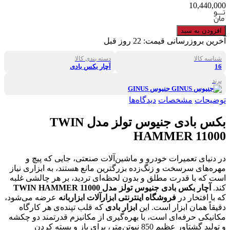
10,440,000
افزودن به سبد
آخرین بروزرسانی قیمت:
22 روز قبل
شناسه کالا
دسته بندی کالا
16
آچار بکس بادی
برند
جنیوس GINUS
توضیحات
مشخصات
دیدگاه‌ها
بکس بادی جنیوس تولز مدل TWIN
HAMMER 11000
در دنیای تعمیرات خودرو و ماشین‌آلات صنعتی، جایی که پیچ و
مهره‌های سرسخت و زنگ‌زده بزرگترین مانع هستند، به ابزاری نیاز
است که با قدرت مطلق و بدون لحظه‌ای تردید، بر هر چالشی غلبه
کند.
آچار بکس بادی جنیوس تولز مدل
TWIN HAMMER 11000
که با افتخار در
فروشگاه اینترنتی ابزارآلات ابزاربانه
عرضه می‌شود،
دقیقاً همان ابزار است. این
ابزار بادی
که قلب تپنده‌ی هر کارگاه
مکانیکی حرفه‌ای است، با بهره‌گیری از مکانیزم قدرتمند دو چکشه
و تولید گشتاور عظیم 850 نیوتن‌متر، برای باز و بسته کردن