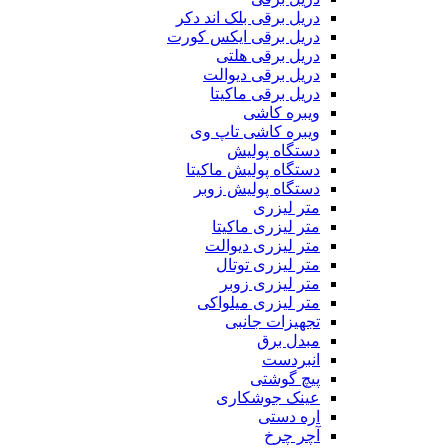
دریل برقی بلک اند دکر
دریل برقی ایکس کورت
دریل برقی هلتی
دریل برقی دیوالت
دریل برقی ماکیتا
ویبره کاشی
ویبره کاشی تاپ وی
دستگاه پولیش
دستگاه پولیش ماکیتا
دستگاه پولیش زوبر
متر لیزری
متر لیزری ماکیتا
متر لیزری دیوالت
متر لیزری توتال
متر لیزری زوبر
متر لیزری میلواکی
تجهیزات جانبی
مبدل برق
انبردست
پیچ گوشتی
عینک جوشکاری
اره دستی
آچر چرخ