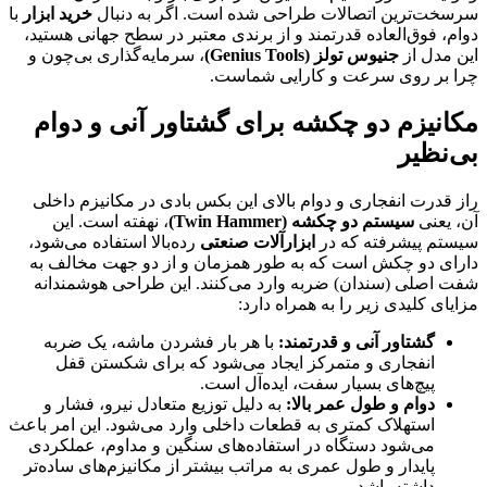
سرسخت‌ترین اتصالات طراحی شده است. اگر به دنبال
خرید ابزار
با
دوام، فوق‌العاده قدرتمند و از برندی معتبر در سطح جهانی هستید،
این مدل از
جنیوس تولز
(Genius Tools)
، سرمایه‌گذاری بی‌چون و
چرا بر روی سرعت و کارایی شماست.
مکانیزم دو چکشه برای گشتاور آنی و دوام
بی‌نظیر
راز قدرت انفجاری و دوام بالای این بکس بادی در مکانیزم داخلی
آن، یعنی
سیستم دو چکشه
(Twin Hammer)
، نهفته است. این
سیستم پیشرفته که در
ابزارآلات صنعتی
رده‌بالا استفاده می‌شود،
دارای دو چکش است که به طور همزمان و از دو جهت مخالف به
شفت اصلی (سندان) ضربه وارد می‌کنند. این طراحی هوشمندانه
مزایای کلیدی زیر را به همراه دارد:
گشتاور آنی و قدرتمند
:
با هر بار فشردن ماشه، یک ضربه
انفجاری و متمرکز ایجاد می‌شود که برای شکستن قفل
پیچ‌های بسیار سفت، ایده‌آل است.
دوام و طول عمر بالا
:
به دلیل توزیع متعادل نیرو، فشار و
استهلاک کمتری به قطعات داخلی وارد می‌شود. این امر باعث
می‌شود دستگاه در استفاده‌های سنگین و مداوم، عملکردی
پایدار و طول عمری به مراتب بیشتر از مکانیزم‌های ساده‌تر
داشته باشد.