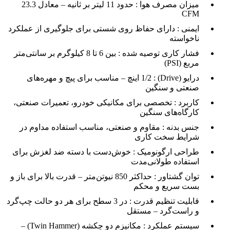
میزان مصرف هوا :
حدود 11 لیتر بر ثانیه – معادل 23.3
CFM
ایمنی :
دارای حفاظ روی شستی برای جلوگیری از عملکرد
ناخواسته
فشار کاری توصیه شده :
بین 6 تا 8 کیلوگرم بر سانتی‌متر
مربع (PSI)
درایو (Drive) :
1/2 اینچ – مناسب برای پیچ و مهره‌های
صنعتی و سنگین
کاربرد :
تخصصی برای مکانیکی خودرو، تعمیرات صنعتی،
کارگاه‌های سنگین
جنس بدنه :
مقاوم و صنعتی، مناسب استفاده مداوم در
شرایط سخت کاری
طراحی ارگونومیک :
خوش‌دست با دسته ضد لغزش برای
استفاده طولانی‌مدت
توان گشتاور :
حداکثر 850 نیوتن‌متر – قدرت بالا برای باز و
بست سریع و محکم
قابلیت تنظیم قدرت :
در 3 سطح برای هر دو حالت چپ‌گرد
و راست‌گرد – مستقل
سیستم عملکرد :
مکانیزم دو چکشه (Twin Hammer) –