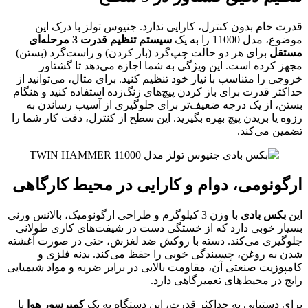
قدرت خام بدون کنترل، کارایی ندارد. جنیوس تولز با درک این
موضوع، مدل 11000 را به یک
سیستم تنظیم قدرت 3 مرحله‌ای
مستقل
برای هر دو حالت چپ‌گرد (باز کردن) و راست‌گرد (بستن)
مجهز کرده است. این ویژگی به شما اجازه می‌دهد تا گشتاور
خروجی را متناسب با نیاز خود تنظیم کنید. برای مثال، می‌توانید از
حداکثر قدرت برای باز کردن پیچ‌های زنگ‌زده استفاده کنید و هنگام
بستن، از یک درجه ضعیف‌تر برای جلوگیری از آسیب رساندن به
رزوه یا بریدن پیچ بهره بگیرید. این سطح از کنترل، دقت کار شما را
تضمین می‌کند.
ارگونومی، دوام و کارایی در محیط کارگاهی
این
بکس بادی
با وزن 3 کیلوگرم و طراحی ارگونومیک، بالانس وزنی
بسیار خوبی دارد که از خستگی دست در شیفت‌های کاری طولانی
جلوگیری می‌کند. دسته با روکش ضد لغزش، حتی در صورت آغشته
شدن به روغن، چسبندگی خوبی را حفظ می‌کند. بدنه فلزی و
کامپوزیت صنعتی آن، مقاومت بالایی در برابر ضربه و مواد شیمیایی
رایج در محیط‌های تعمیرگاهی دارد.
برای دستیابی به حداکثر قدرت، این دستگاه به یک
کمپرسور هوا
با