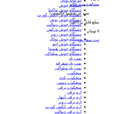
اتو لوله توتال
مشاهده سبد خرید
دستگاه جوش
دستگاه جوش ماکیتا
سبد خرید شما خالیست!
دستگاه جوش ایکس کورت
دستگاه جوش بوش
مبلغ قابل پرداخت:
دستگاه جوش دیوالت
دستگاه جوش ورکس
0 تومان
دستگاه جوش زوبر
دستگاه جوش توتال
ثبت سفارش
دستگاه جوش ایتو
دستگاه جوش هیوندا
دستگاه جوش میلواکی
پمپ باد
پمپ باد متفرقه
پمپ باد میلواکی
میخکوب
میخکوب بادی
میخکوب دستی
میخکوب برقی
اره برقی
اره برقی آینهل
اره برقی زوبر
اره برقی ایکس کورت
اره برقی دیوالت