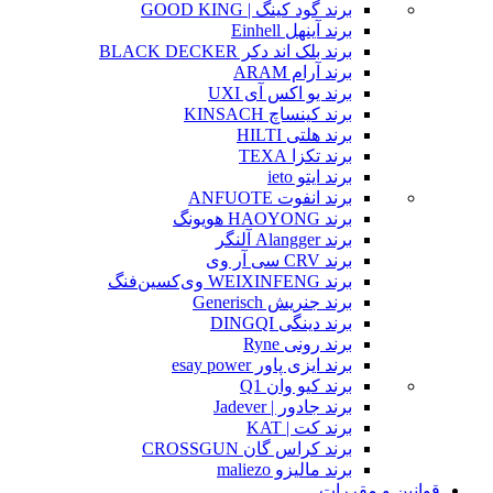
برند گود کینگ | GOOD KING
برند آینهل Einhell
برند بلک اند دکر BLACK DECKER
برند آرام ARAM
برند یو اکس آی UXI
برند کینساچ KINSACH
برند هلتی HILTI
برند تکزا TEXA
برند ایتو ieto
برند انفوت ANFUOTE
برند HAOYONG هویونگ
برند Alangger آلنگر
برند CRV سی آر وی
برند WEIXINFENG وی‌کسین‌فنگ
برند جنریش Generisch
برند دینگی DINGQI
برند رونی Ryne
برند ایزی پاور esay power
برند کیو وان Q1
برند جادور | Jadever
برند کت | KAT
برند کراس گان CROSSGUN
برند مالیزو maliezo
قوانین و مقررات