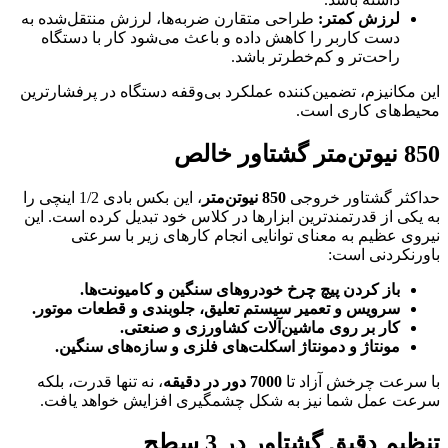
لرزش کمتر
:
طراحی متقارن ضربه‌ها، لرزش منتقل‌شده به
دست کاربر را کاهش داده و باعث می‌شود کار با دستگاه
راحت‌تر و کم‌خطرتر باشد.
این مکانیزم، تضمین‌کننده عملکرد بی‌وقفه دستگاه در پرفشارترین
محیط‌های کاری است.
850 نیوتن‌متر گشتاور خالص
حداکثر گشتاور خروجی
850
نیوتن‌متر
، این بکس بادی 1/2 اینچی را
به یکی از قدرتمندترین ابزارها در کلاس خود تبدیل کرده است. این
نیروی عظیم به معنای توانایی انجام کارهای زیر با سرعتی
باورنکردنی است:
باز کردن پیچ چرخ خودروهای سنگین و کامیونت‌ها
.
سرویس و تعمیر سیستم تعلیق، جلوبندی و قطعات موتور
.
کار بر روی ماشین‌آلات کشاورزی و صنعتی
.
مونتاژ و دمونتاژ اسکلت‌های فلزی و سازه‌های سنگین
.
با سرعت چرخش آزاد تا
7000
دور در دقیقه
، نه تنها قدرت، بلکه
سرعت عمل شما نیز به شکل چشمگیری افزایش خواهد یافت.
تنظیم دقیق گشتاور در 3 سطح